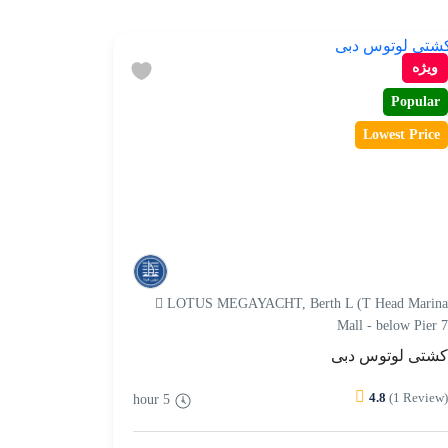
ویژه
Popular
Lowest Price
LOTUS MEGAYACHT, Berth L (T Head Marin
Mall - below Pier 
شتی لوتوس دبی
4.8
(1 Review
5 hour