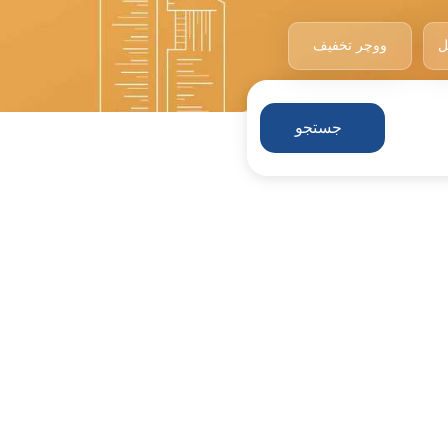
ل
ووچر تخفیف
جستجو