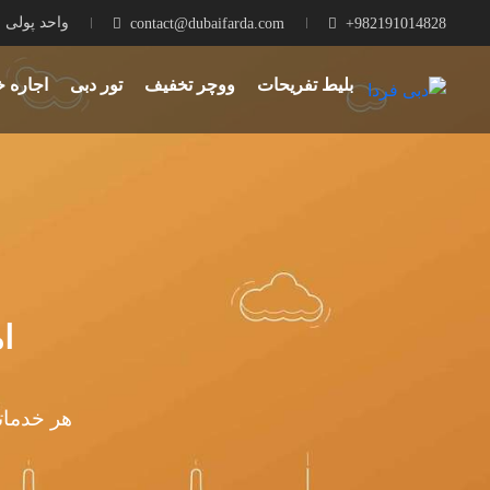
واحد پولی :‌ RT
contact@dubaifarda.com
+982191014828
بلیط تفریحات
ووچر تخفیف
تور دبی
اجاره خ
ا
هر خدماتی