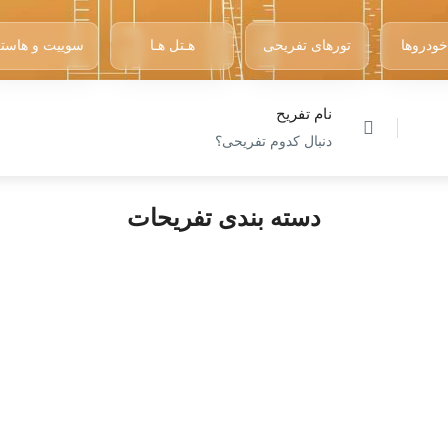
خودروها
تورهای تفریحی
هـتل هـا
سوییت و هاست
نام تفریح
دسته بندی تفریحات