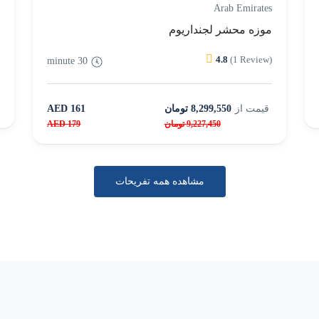
Arab Emirates
گ
موزه محشر لجنداریوم
)
4.8
(1 Review)
30 minute
قیمت از
8,299,550 تومان
161 AED
9,227,450 تومان
179 AED
مشاهده همه تفریحات