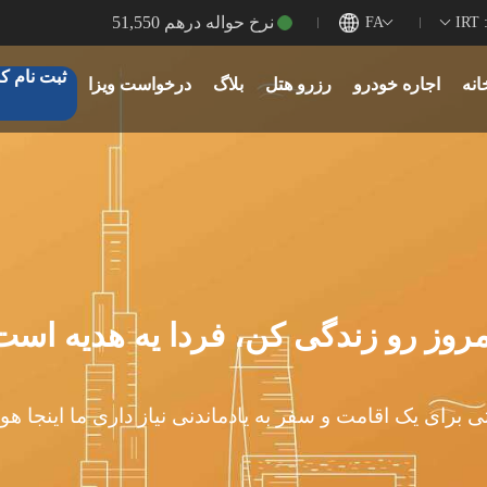
نرخ حواله درهم 51,550
I
FA
ثبت نام ک
انه
اجاره خودرو
رزرو هتل
بلاگ
درخواست ویزا
مروز رو زندگی کن، فردا یه هدیه است
 برای یک اقامت و سفر به یادماندنی نیاز داری ما اینجا هوا