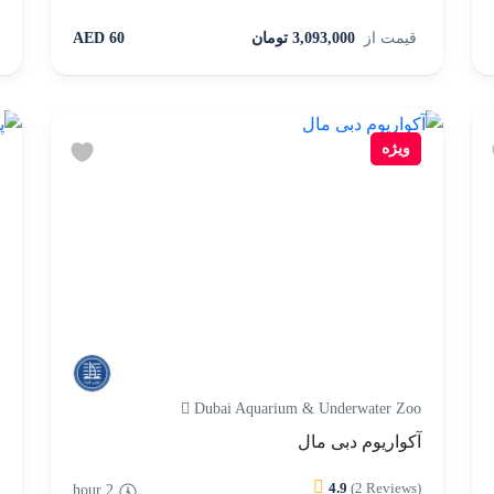
قیمت از
3,093,000 تومان
60 AED
ویژه
-
Dubai Aquarium & Underwater Zoo
s
آکواریوم دبی مال
پ
4.9
(2 Reviews)
2 hour