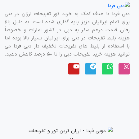
راحتی در شهر گردش کنید.
علاوه بر این، با
رزرو هتل‌ های دبی
از طریق ما، اقامتی
دبی فردا با هدف کمک به خرید تور تفریحات ارزان در دبی
لوکس و به‌ صرفه خواهید داشت.
برای تمام ایرانیان عزیز پایه گذاری شده است. به دلیل بالا
همچنین خدمات
درخواست ویزای دبی
، برای ورود سریع
رفتن قیمت درهم سفر به دبی در کشور امارات و خصوصاً
و آسان به امارات در اختیار شماست.
هزینه بلیط تفریحات در دبی برای ایرانیان بسیار بالا بوده اما
با استفاده از بلیط های تفریحات تخفیف دار دبی فردا می
توانید هزینه خرید تفریحات دبی را تا ۵۰ درصد کاهش دهید.
دبی فردا
یکی از سایت‌های ارائه دهنده انواع
بلیط‌های
تخفیف‌دار دبی
و بزرگ‌ترین ارائه دهنده
تفریحات دبی
می‌باشد.
در این سایت، انواع بلیط‌ های
تفریحات دبی
با قیمتی
باور نکردنی قابل دسترس است. راه‌ های ارتباطی با ما از
طریق
واتس آپ
،
تماس تلفنی
،
اینستاگرام
و
پست
الکترونیکی
می‌باشد. همچنین می‌توانید از طریق
صفحه
تماس با ما
با ما در ارتباط باشید.