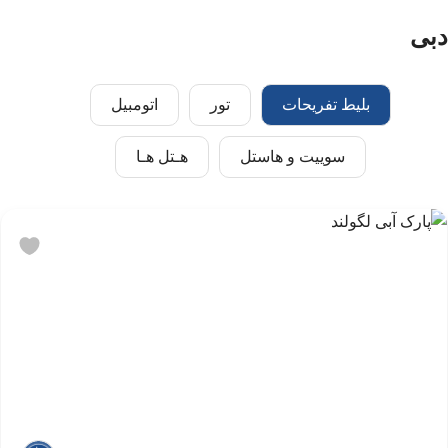
دبی
بلیط تفریحات
تور
اتومبیل
سوییت و هاستل
هـتل هـا