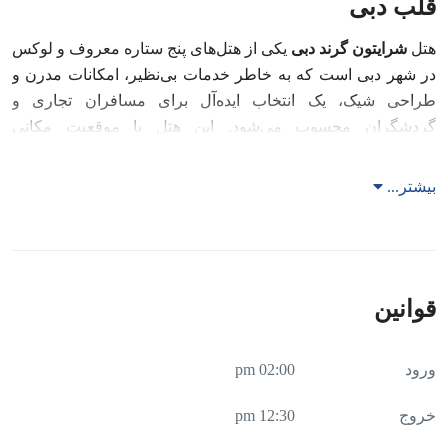
قلب دبی
هتل
شرایتون گرند دبی
یکی از هتل‌های پنج ستاره معروف و لوکس
در شهر دبی است که به خاطر خدمات بی‌نظیر، امکانات مدرن و
طراحی شیک، یک انتخاب ایده‌آل برای مسافران تجاری و
گردشگران محسوب می‌شود. این هتل با موقعیت مکانی
استراتژیک خود، به شما امکان می‌دهد که به راحتی به جاذبه‌های
توریستی دبی دسترسی داشته باشید.
بیشتر...
خدمات و امکانات هتل شرایتون گرند دبی
هتل شرایتون گرند دبی دارای امکانات متعددی است که برای
مسافران تجاری و همچنین گردشگران طراحی شده است. این
قوانین
امکانات شامل موارد زیر است:
ورود
02:00 pm
فضاهای جلسات و رویدادها
این هتل با
۹۳۰ متر مربع
فضای کنفرانس و
۱۱ اتاق جلسه
مجهز،
خروج
12:30 pm
فضایی عالی برای برگزاری رویدادهای تجاری، کنفرانس‌ها و