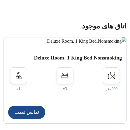
جلسات کاری فراهم می‌کند. تمامی این فضاها به تکنولوژی‌های
پیشرفته مجهز هستند و خدمات پذیرایی نیز برای جلسات ارائه
می‌شود.
اتاق های موجود
اینترنت رایگان
یکی از ویژگی‌های مهم این هتل،
اینترنت سیمی و وای‌فای رایگان
است که در تمام محوطه‌های هتل از جمله لابی، رستوران‌ها و
Deluxe Room, 1 King Bed,Nonsmoking
اتاق‌ها در دسترس است. این امکان برای مسافران تجاری که نیاز
به اتصال دائمی به اینترنت دارند، بسیار مفید است.
پارکینگ و خدمات حمل و نقل
200متر
x3
x1
برای مسافرانی که با خودرو سفر می‌کنند، هتل شرایتون گرند دبی
پارکینگ رایگان
در اختیار دارد. همچنین پارکینگ عمومی و پارکینگ
امن در حاشیه خیابان نیز موجود است. از دیگر خدمات مهم
نمایش قیمت
می‌توان به
حمل و نقل فرودگاهی
اشاره کرد که با هزینه اضافی در
دسترس است.