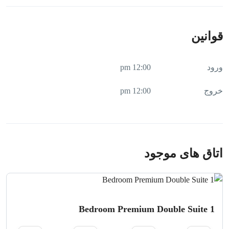
دبی از نظر دسترسی به جاذبه‌های گردشگری و تجاری است. این
موقعیت به مهمانان امکان می‌دهد تا به راحتی به مراکز خرید،
مراکز تفریحی و جاذبه‌های تاریخی دسترسی داشته باشند.
قوانین
دسترسی به جاذبه‌های گردشگری دبی
ورود
12:00 pm
با اقامت در هتل جوورا، مهمانان می‌توانند به آسانی از برج خلیفه،
دبی مال، ساحل جمیرا و فواره‌های دبی دیدن کنند. همچنین نزدیکی
خروج
12:00 pm
به ایستگاه‌های مترو و دسترسی آسان به فرودگاه بین‌المللی دبی
از دیگر مزایای این هتل است.
طراحی و معماری هتل جوورا دبی
اتاق های موجود
هتل جوورا دبی با طراحی منحصربه‌فرد خود که ترکیبی از معماری
سنتی عربی و امکانات مدرن است، یکی از خاص‌ترین هتل‌های دبی
به شمار می‌رود. این هتل با الهام از معماری اسلامی و بهره‌گیری
از فناوری‌های مدرن، تجربه‌ای بی‌نظیر برای مهمانان فراهم
1 Bedroom Premium Double Suite
می‌کند.