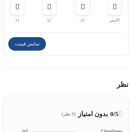
الهام‌گیری از معماری عربی
طراحی داخلی و خارجی هتل جوورا از معماری سنتی عربی الهام
20متر
x1
x2
x1
گرفته و با استفاده از الگوها و رنگ‌های طبیعی، فضایی
آرامش‌بخش و دلپذیر برای مهمانان ایجاد کرده است.
نمایش قیمت
امکانات مدرن در طراحی کلاسیک
هرچند طراحی هتل به سبک سنتی است، اما تمامی اتاق‌ها و
سوئیت‌ها به امکانات مدرن از جمله تلویزیون‌های صفحه تخت،
اینترنت پرسرعت و سیستم‌های تهویه مطبوع مجهز هستند تا
مهمانان بتوانند در کمال راحتی اقامت داشته باشند.
نظر
امکانات رفاهی و خدمات هتل جوورا دبی
هتل جوورا با ارائه امکانات متنوع و خدمات باکیفیت، تمامی
/5
0
بدون امتیاز
(0 نظر)
نیازهای مهمانان را در طول اقامت برآورده می‌کند. این هتل با
اتاق‌ها و سوئیت‌های مدرن، رستوران‌های بین‌المللی، استخر و
0/5
Cleanliness
مرکز سلامتی، محیطی ایده‌آل برای استراحت و لذت بردن از