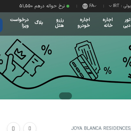
نرخ حواله درهم 51,550
ی :‌ IRT
FA
تور
اجاره
اجاره
رزرو
درخواست
بلاگ
دبی
خانه
خودرو
هتل
ویزا
JOYA BLANCA RESIDENCES, A