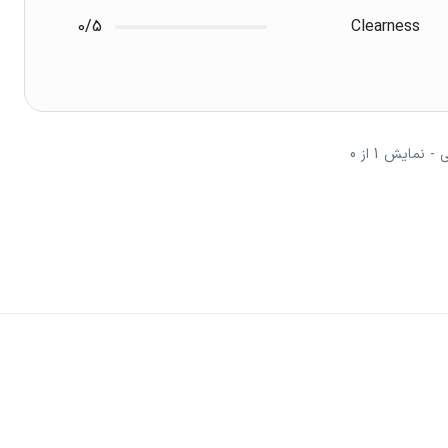
0/5
Clearness