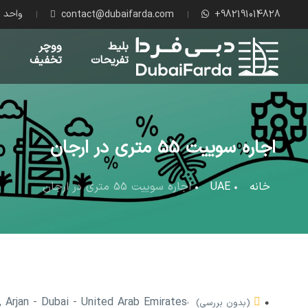
واحد پول
contact@dubaifarda.com
+982191014828
بلیط
ووچر
تفریحات
تخفیف
اجاره سوییت 55 متری در ارجان
خانه
UAE
اجاره سوییت 55 متری در ارجان
rjan - Dubai - United Arab Emirates
0
(بدون بررسی)