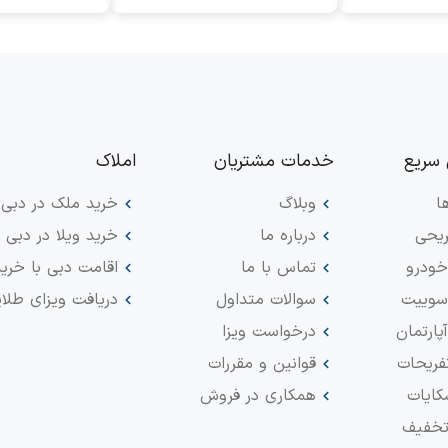
سریع
خدمات مشتریان
املاک
ا
وبلاگ
خرید ملک در دبی
ریحی
درباره ما
خرید ویلا در دبی
خودرو
تماس با ما
اقامت دبی با خری
 سوییت
سوالات متداول
دریافت ویزای طلای
پارتمان
درخواست ویزا
فریحات
قوانین و مقررات
کایات
همکاری در فروش
تخفیف