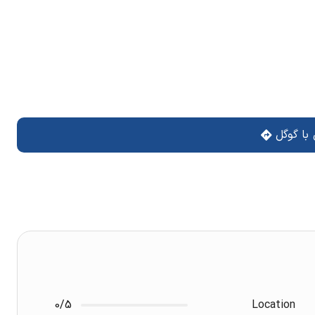
با گوگل
0/5
Location